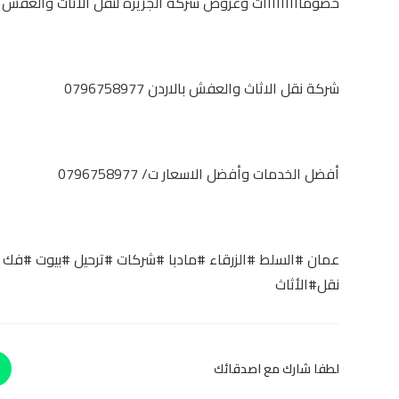
خصومااااااااات وعروض شركة الجزيرة لنقل الاثاث والعفش ب
شركة نقل الاثاث والعفش بالاردن 0796758977
أفضل الخدمات وأفضل الاسعار ت/ 0796758977
عمان #السلط #الزرقاء #مادبا #شركات #ترحيل #بيوت #فك 
نقل#الأثاث
لطفا شارك مع اصدقائك