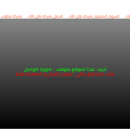
السوق المفتوح شركة نقل اثاث
افضل شركة نقل اثاث
شركة تنظيف الب
00962796758977
00962
تنبيه : هذا الموقع متوقف - ضرورة التواصل
يترتب استحقاق مالي . نموذج للعرض و المعاينة فقط
00962
SmartCreation.net
operations@aljazeerafurn
ة
COPYRIGHT 2026 - HOSTING AND DEVELOPMENT
SMARTCREATION.NET