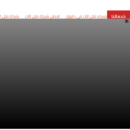
خدماتنا
شركه نقل اثاث في دابوق
افضل شركة نقل اثاث
شركة نقل اثاث
X
790369835
796758977
iture.com
وادي صقر
1