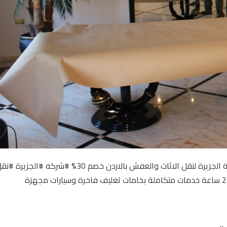
محتار من وين تجيب شركة أحنا موجودين بأفضل الأسعارشركة الجزيرة لنقل الاثاث والعفش بالاردن خصم 30% #شركه #الجزيرة