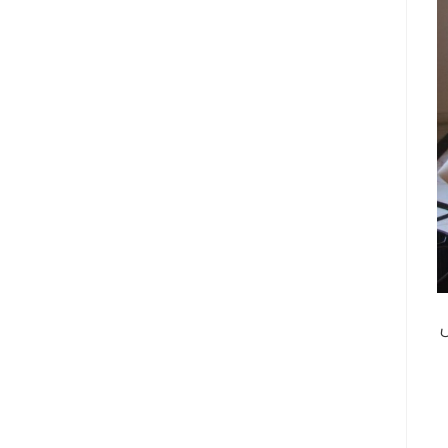
 #نقل