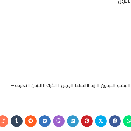
الاردن
#تركيب #عبدون #اربد #السلط #جرش #الكرك #الاردن #تغليف –