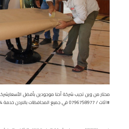
#اثاث / 0796758977 في جميع المحافظات بالاردن خدمة 24 ساعة خدمات متكاملة بخامات تغليف فاخرة وسيارات مجهزة