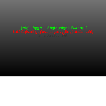
تنبيه : هذا الموقع متوقف - ضرورة التواصل
يترتب استحقاق مالي . نموذج للعرض و المعاينة فقط
SmartCreation.net
1
COPYRIGHT 2026 - HOSTING AND DEVELOPMENT
SMARTCREATION.NET