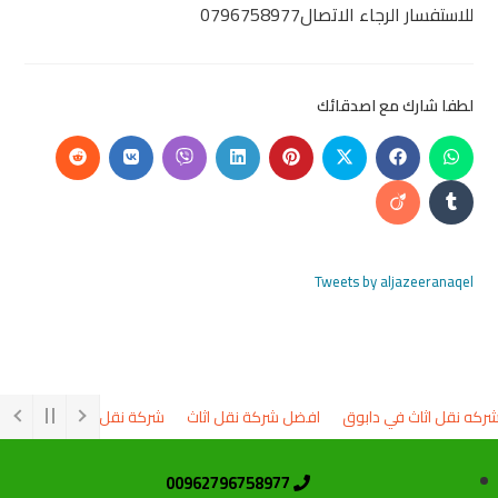
للاستفسار الرجاء الاتصال0796758977
لطفا شارك مع اصدقائك
Tweets by aljazeeranaqel
كه نقل اثاث في دابوق
افضل شركة نقل اثاث
شركة نقل اثاث
السوق الم
00962796758977