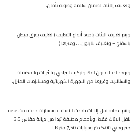
وتغليف إلاثاث لضمان سلامه وصوله بأمان.
ويتم تغليف الاثاث باجود أنواع التغليف ( تغليف بورق مبطن
باسفنج – وتغليف بنايلون. . . وغيرها )
ويوجد لدينا فنيون لفك وتركيب البرادي والثريات والمكيفات
والستالايت وغيرها من الاجهزة الكهربائية ومستلزمات المنزل.
وتتم عملية نقل إلاثاث باحدث الاساليب وبسيارات حديثة مخصصة
لنقل الاثاث فقط، وبأحجام مختلفة تبدا من ديانة مقاس 3،5
متر وحتي 5،00 متر وسيارات 7,50 متر LB.