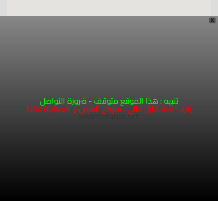
X
COPYRIGHT 2026 - HOSTING AND DEVELOPMENT
SMARTCREATION.NET
تنبيه : هذا الموقع متوقف - ضرورة التواصل
يترتب استحقاق مالي . نموذج للعرض و المعاينة فقط
SmartCreation.net
1