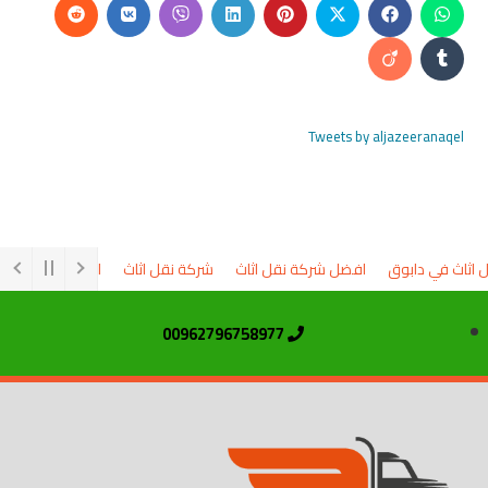
Tweets by aljazeeranaqel
ثاث في دابوق
افضل شركة نقل اثاث
شركة نقل اثاث
السوق المفتوح شر
00962796758977