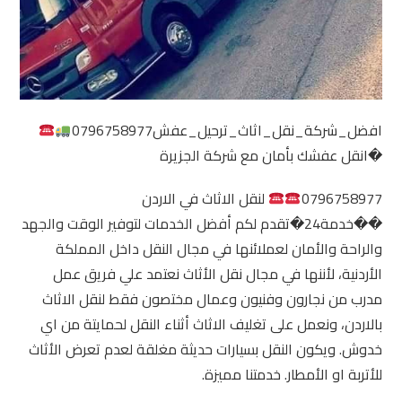
افضل_شركة_نقل_اثاث_ترحيل_عفش0796758977
�انقل عفشك بأمان مع شركة الجزيرة
0796758977
لنقل الاثاث في الاردن
��خدمة24�تقدم لكم أفضل الخدمات لتوفير الوقت والجهد
والراحة والأمان لعملائنها في مجال النقل داخل المملكة
الأردنية، لأننها في مجال نقل الأثاث نعتمد علي فريق عمل
مدرب من نجارون وفنيون وعمال مختصون فقط لنقل الاثاث
بالاردن، ونعمل على تغليف الاثاث أثناء النقل لحمايتة من اي
خدوش. ويكون النقل بسيارات حديثة مغلقة لعدم تعرض الأثاث
للأتربة او الأمطار. خدمتنا مميزة.