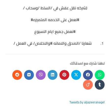
(شركه نقل عفش في /السلط /وسحاب /
#نعمل على الخدمه المتميزه#
#نعمل جميع ايام الاسبوع
شعارنا /الصدق والامانه #والاخلاص/ في العمل /
لطفا شارك مع اصدقائك
Tweets by aljazeeranaqel