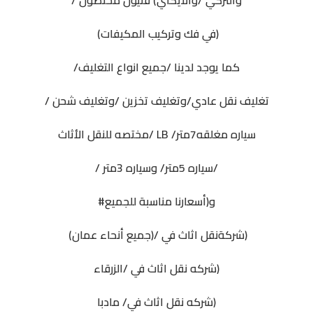
والتركي /والايكاي) فنيون مختصون /
(في فك وتركيب المكيفات)
كما يوجد لدينا /جميع انواع التغليف/
تغليف نقل عادي/وتغليف تخزين /وتغليف شحن /
سياره مغلقه7متر/ LB /مختصه للنقل الأثاث
/سياره 5متر/ وسياره 3متر /
و(أسعارنا مناسبة للجميع#
(شركةنقل اثاث في /(جميع أنحاء عمان)
(شركه نقل اثاث في /الزرقاء
(شركه نقل اثاث في/ مادبا