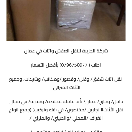
شركة الجزيرة للنقل العفش واثاث في عمان
اطلب ( 0796758977) بأفضل الأسعار
نقل اثاث شقق/ وفلل/ وقصور /ومكاتب/ وشركات، وجميع
الأثاث المنزالي
داخل/ وخارج/ عمان/ بأيد عامله مختصه/ ومدربه/ في مجال
نقل الأثاث# نجارين /مختصون/ في (فك وتركيب) (جميع انواع
الغراف /المحلي /والصيني/ والمليزي /