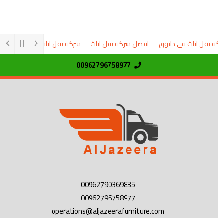
قل اثاث في دابوق
افضل شركة نقل اثاث
شركة نقل اثاث
السوق المفتو
00962796758977
00962790369835
00962796758977
operations@aljazeerafurniture.com