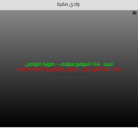
وادي صقرة
X
تنبيه : هذا الموقع متوقف - ضرورة التواصل
يترتب استحقاق مالي . نموذج للعرض و المعاينة فقط
SmartCreation.net
1
COPYRIGHT 2026 - HOSTING AND DEVELOPMENT
SMARTCREATION.NET