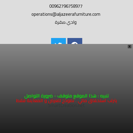
00962796758977
operations@aljazeerafurniture.com
وادي صقرة
X
تنبيه : هذا الموقع متوقف - ضرورة التواصل
يترتب استحقاق مالي . نموذج للعرض و المعاينة فقط
SmartCreation.net
COPYRIGHT 2026 - HOSTING AND DEVELOPMENT
SMARTCREATION.NET
1