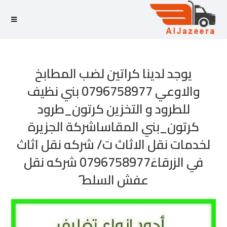
يوجد لدينا كراتين لضب المطابخ
والاوعي 0796758977 بني نظيف
للطرود و التخزين كرتون_طرود
كرتون_بني المقاساشركة الجزيرة
لخدمات نقل الاثاث ت/ شركه نقل اثاث
في الزرقاءَ0796758977 شركه نقل
عفش السلط َ