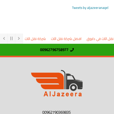
Tweets by aljazeeranaqel
ل اثاث في دابوق
افضل شركة نقل اثاث
شركة نقل اثاث
السوق المفتوح 
00962796758977
00962790369835