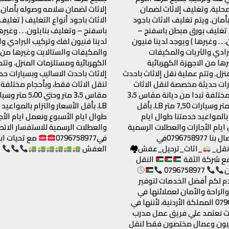
حلية. وتغليف إلاثاث لضمان
إلاثاث لضمان سلامه وصوله بأمان.
مان. ويتم تغليف الاثاث باجود
الاثاث باجود أنواع التغليف ( تغلي
( تغليف بورق مبطن باسفنج –
باسفنج – وتغليف بنايلون. . . وغيره
 . . وغيرها ) ويوجد لدينا فنيون
لدينا فنيون لفك وتركيب البرادي وا
رادي والثريات والمكيفات
والمكيفات والستالايت وغيرها من 
رها من الاجهزة الكهربائية
الكهربائية ومستلزمات المنزل. وتت
زل. وتتم عملية نقل إلاثاث باحدث
إلاثاث باحدث الاساليب وبسيارات 
رات حديثة مخصصة لنقل الاثاث
لنقل الاثاث فقط، وبأحجام مختلفة ت
فقط، وبأحجام مختلفة تبدا من ديانة مقاس 3،5
متر وحتي 5،00 متر وسيارات 7,50 متر LB. بأقل
LB. بأقل الأسعار والتزام بالمواعيد
 بالمواعيد خدمتنا طوال ايام
طوال ايام الأسبوع ونعمل ايام الأج
ايام الأجازات والعطلات الرسمية
والعطلات الرسمية للاستفسار الاتصا
للاستفسار الاتصال بنا 0796758977في
في0796758977
مع تحيات ابو
قل_
_اثاث_ترحيل_عفش🏘
العفش
ع شركة الثقة
النقل
ن
0796758977
م لكم أفضل الخدمات لتوفير
الراحة والأمان لعملائنها في
مجال 0796758977 المملكة الأردنية، لأننها في
اث نعتمد علي فريق عمل مدرب
نيون وعمال مختصون فقط لنقل