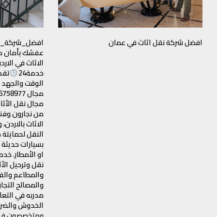
افضل شركة نقل اثاث في عمان
افضل_شركة_ن
عفشك بأمان مع
الاثاث في الارد
خدمة24
تقد
الوقت والجهد و
مجال نقل الأث
من نجارون وف
الاثاث بالاردن،
النقل لحمايتة
بسيارات حديثة 
او الأمطار. خدم
نقل وترحيل الأ
والمطاعم والف
والمصالح التجار
مدربه في التعا
الخدوش والضرب
ومتخصصون في 