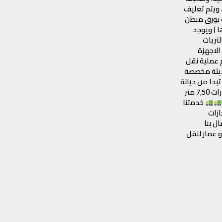
 ويتم تغليف
ف بورق مبطن
ا ) ويوجد
لثريات
الاجهزة
م عملية نقل
حديثة مخصصة
بدا من ديانة
مقاس 3،5 متر وحتي 5،00 متر وسيارات 7,50 متر
خدمتنا
ازات
ل بنا
 عمار لنقل