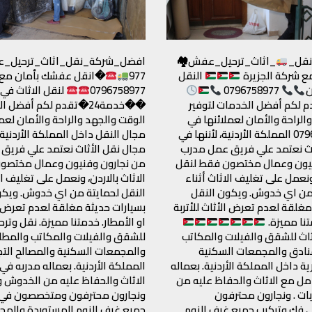
قل_
_اثاث_ترحيل_عفش🏘
 شركة الجزيرة
النقل
977
�انقل عفشك بأمان مع ش
ن
0796758977
0796758977
لنقل الاثاث في 
م لكم أفضل الخدمات لتوفير
��خدمة24�تقدم لكم أفضل 
الراحة والأمان لعملائنها في
الوقت والجهد والراحة والأمان لعم
مجال 0796758977 المملكة الأردنية، لأننها في
مجال النقل داخل المملكة الأردنية، 
اث نعتمد علي فريق عمل مدرب
مجال نقل الأثاث نعتمد علي فريق
نيون وعمال مختصون فقط لنقل
من نجارون وفنيون وعمال مختصو
 ونعمل على تغليف الاثاث أثناء
الاثاث بالاردن، ونعمل على تغليف ال
 من اي خدوش. ويكون النقل
النقل لحمايتة من اي خدوش. ويكو
مغلقة لعدم تعرض الأثاث للأتربة
بسيارات حديثة مغلقة لعدم تعرض ال
تنا مميزة.
او الأمطار. خدمتنا مميزة. نقل وترح
ثاث للشقق والفيلات والمكاتب
للشقق والفيلات والمكاتب والمطا
نادق والمجمعات السكنية
والمجمعات السكنية والمصالح التج
ية داخل المملكة الأردنية. بعماله
المملكة الأردنية. بعماله مدربه في
مل مع الاثاث والحفاظ عليه من
الاثاث والحفاظ عليه من الخدوش وا
ات . ونجارون محترفون
ونجارون محترفون ومتخصصون في 
فك وتركيب جميع غرف النوم
جميع غرف النوم المستوردة والمحل