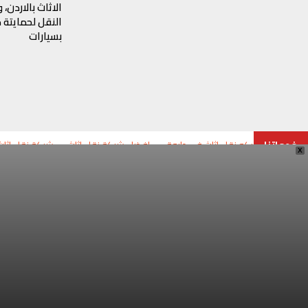
الاثاث بالاردن،
النقل لحمايتة
بسيارات
خدماتنا
شركه نقل اثاث في دابوق
افضل شركة نقل اثاث
شركة نقل اثاث
X
2790369835
2796758977
rniture.com
وادي صقرة