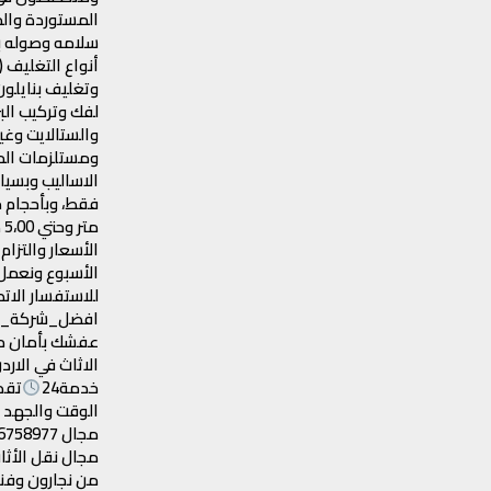
المستوردة والم
سلامه وصوله بأ
أنواع التغليف 
وتغليف بنايلون.
لفك وتركيب الب
والستالايت وغي
ومستلزمات المن
الاساليب وبسيا
الأسعار والتزام
الأسبوع ونعمل 
افضل_شركة_ن
عفشك بأمان م
الاثاث في الارد
خدمة24
تقد
الوقت والجهد و
مجال نقل الأث
من نجارون وف