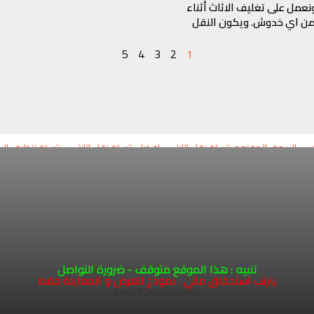
 ونعمل على تغليف الاثاث أثناء
 من اي خدوش. ويكون النقل
5
4
3
2
1
السوق المفتوح شركة نقل اثاث
افضل شركة نقل اثاث
شركة تنظيف البيو
00962796758977
0096
0096
تنبيه : هذا الموقع متوقف - ضرورة التواصل
يترتب استحقاق مالي . نموذج للعرض و المعاينة فقط
operations@aljazeerafu
SmartCreation.net