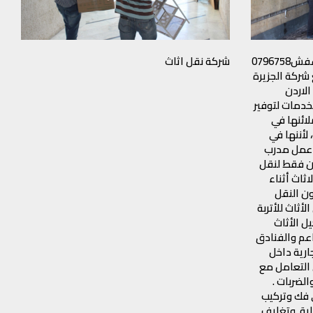
افضل_شركة_نقل_اثاث_ترحيل_عفش0796758
شركة نقل اثاث
ركة الجزيرة
الاردن
الخدمات لتوفير
لائنها في
لأننها في
 عمل مدرب
ن فقط لنقل
اثاث أثناء
ن النقل
أثاث للأتربة
يل الأثاث
عم والفنادق
ارية داخل
 التعامل مع
لضربات .
فك وتركيب
ية. وتغليف