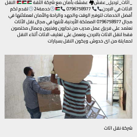
_اثاث_ترحيل_عفش🏘 عفشك بأمان مع شركة الثقة
النقل
الاثاث في الاردن
0796758977
خدمة24
تقدم لكم
أفضل الخدمات لتوفير الوقت والجهد والراحة والأمان لعملائنها في
مجال 0796758977 المملكة الأردنية، لأننها في مجال نقل الأثاث
نعتمد علي فريق عمل مدرب من نجارون وفنيون وعمال مختصون
فقط لنقل الاثاث بالاردن، ونعمل على تغليف الاثاث أثناء النقل
لحمايتة من اي خدوش. ويكون النقل بسيارات
شركة نقل اثاث