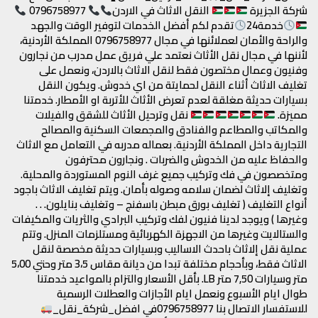
شركة الجزيرة
النقل الاثاث في الاردن
0796758977
خدمة24
تقدم لكم أفضل الخدمات لتوفير الوقت والجهد
والراحة والأمان لعملائنها في مجال 0796758977 المملكة الأردنية،
لأننها في مجال نقل الأثاث نعتمد علي فريق عمل مدرب من نجارون
وفنيون وعمال مختصون فقط لنقل الاثاث بالاردن، ونعمل على
تغليف الاثاث أثناء النقل لحمايتة من اي خدوش. ويكون النقل
بسيارات حديثة مغلقة لعدم تعرض الأثاث للأتربة او الأمطار. خدمتنا
مميزة.
نقل وترحيل الأثاث للشقق والفيلات
والمكاتب والمطاعم والفنادق والمجمعات السكنية والمصالح
التجارية داخل المملكة الأردنية. بعماله مدربه في التعامل مع الاثاث
والحفاظ عليه من الخدوش والضربات . ونجارون محترفون
ومتخصصون في فك وتركيب جميع غرف النوم المستوردة والمحلية.
وتغليف إلاثاث لضمان سلامه وصوله بأمان. ويتم تغليف الاثاث باجود
أنواع التغليف ( تغليف بورق مبطن باسفنج – وتغليف بنايلون. . .
وغيرها ) ويوجد لدينا فنيون لفك وتركيب البرادي والثريات والمكيفات
والستالايت وغيرها من الاجهزة الكهربائية ومستلزمات المنزل. وتتم
عملية نقل إلاثاث باحدث الاساليب وبسيارات حديثة مخصصة لنقل
الاثاث فقط، وبأحجام مختلفة تبدا من ديانة مقاس 3،5 متر وحتي 5،00
متر وسيارات 7,50 متر LB. بأقل الأسعار والتزام بالمواعيد خدمتنا
طوال ايام الأسبوع ونعمل ايام الأجازات والعطلات الرسمية
للاستفسار الاتصال بنا 0796758977في افضل_شركة_نقل_