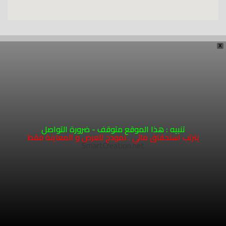
COPYRIGHT 2026 - HOSTING AND DEVELOPMENT
SMARTCREATION.NET
X
تنبيه : هذا الموقع متوقف - ضرورة التواصل
يترتب استحقاق مالي . نموذج للعرض و المعاينة فقط
SmartCreation.net
1