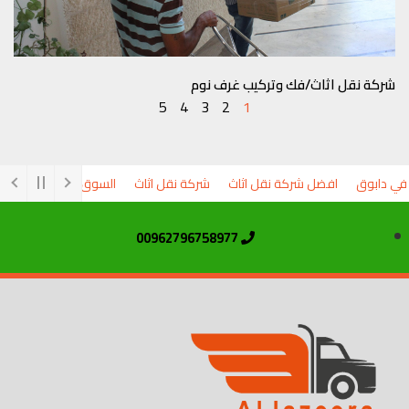
شركة نقل اثاث/فك وتركيب غرف نوم
5
4
3
2
1
ي دابوق
افضل شركة نقل اثاث
شركة نقل اثاث
السوق المفتوح شركة نقل
00962796758977