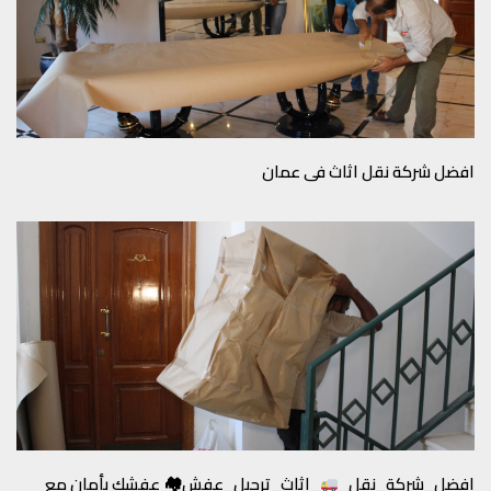
افضل شركة نقل اثاث في عمان
افضل_شركة_نقل_
_اثاث_ترحيل_عفش🏘 عفشك بأمان مع